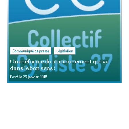
,
Communiqué de presse
Législation
Une réforme du stationnement qui va
dans le bon sens !
Posté le
26 janvier 2018