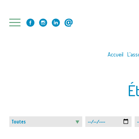
Skip
to
content
Accueil
L’ass
É