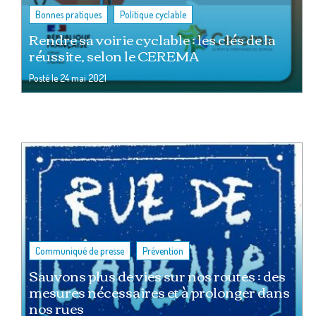
,
Bonnes pratiques
Politique cyclable
Rendre sa voirie cyclable : les clés de la
réussite, selon le CEREMA
Posté le
24 mai 2021
,
Communiqué de presse
Prévention
Sauvons plus de vies sur nos routes : des
mesures nécessaires et à prolonger dans
nos rues