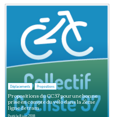
,
Déplacements
Propositions
Propositions du CC37 pour une bonne
prise en compte du vélo dans la 2ème
ligne de tram
Posté le
8 juin 2018