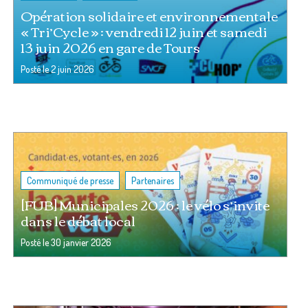
Opération solidaire et environnementale
« Tri’Cycle » : vendredi 12 juin et samedi
13 juin 2026 en gare de Tours
Posté le
2 juin 2026
,
Communiqué de presse
Partenaires
[FUB] Municipales 2026 : le vélo s’invite
dans le débat local
Posté le
30 janvier 2026