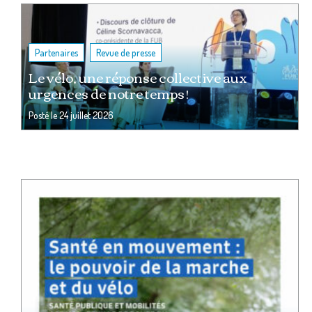
,
Partenaires
Revue de presse
Le vélo, une réponse collective aux
urgences de notre temps !
Posté le
24 juillet 2026