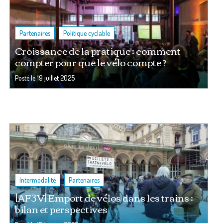
,
Partenaires
Politique cyclable
Croissance de la pratique : comment
compter pour que le vélo compte ?
Posté le
19 juillet 2025
,
Intermodalité
Partenaires
[AF3V] Emport de vélos dans les trains :
bilan et perspectives