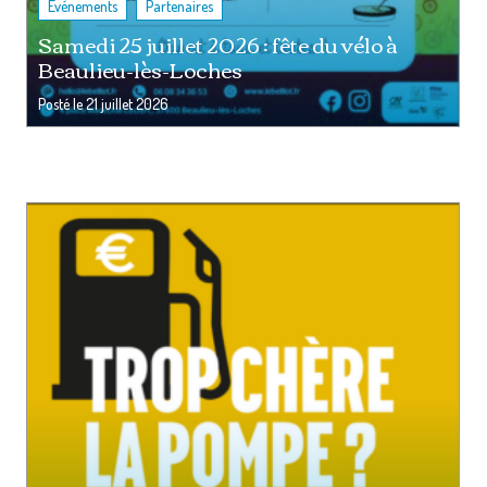
,
Événements
Partenaires
Samedi 25 juillet 2026 : fête du vélo à
Beaulieu-lès-Loches
Posté le
21 juillet 2026