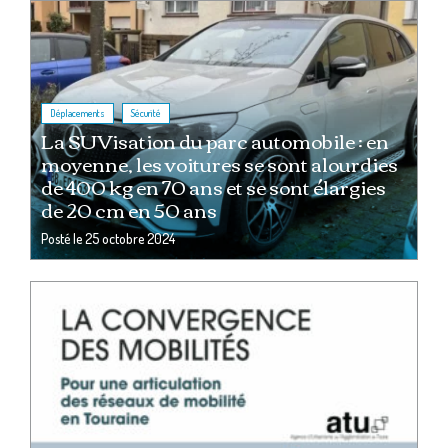
,
Déplacements
Sécurité
La SUVisation du parc automobile : en
moyenne, les voitures se sont alourdies
de 400 kg en 70 ans et se sont élargies
de 20 cm en 50 ans
Posté le
25 octobre 2024