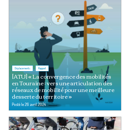
,
Déplacements
Rapport
[ATU] « La convergence des mobilités
en Touraine : vers une articulation des
réseaux de mobilité pour une meilleure
desserte du territoire »
Posté le
26 avril 2024