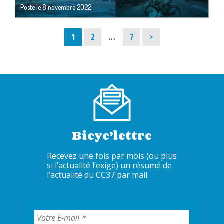
Posté le
8 novembre 2022
Page
Page
Page
1
2
…
7
>
Bicyc’lettre
Recevez une fois par mois (ou plus
si l’actualité l’exige) un résumé de
l’actualité du CC37 par mail