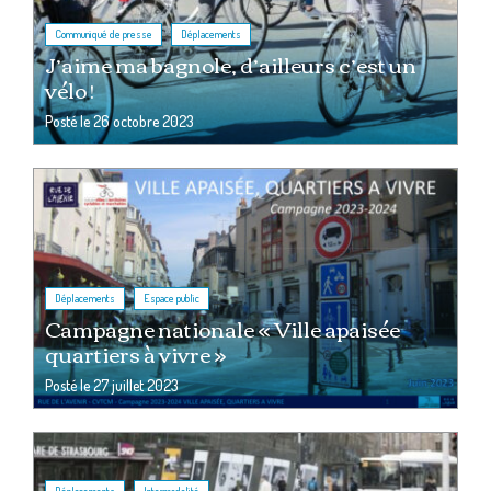
,
Communiqué de presse
Déplacements
J’aime ma bagnole, d’ailleurs c’est un
vélo !
Posté le
26 octobre 2023
,
Déplacements
Espace public
Campagne nationale « Ville apaisée
quartiers à vivre »
Posté le
27 juillet 2023
,
Déplacements
Intermodalité