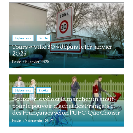
,
Déplacements
Sécurité
Tours « Ville 30 » depuis le 1er janvier
2025
Posté le
6 janvier 2025
,
Déplacements
Enquête
Soutenir le vélo et la marche : un atout
pour le pouvoir d’achat des Français et
des Françaises selon l’UFC-Que Choisir
Posté le
7 décembre 2024