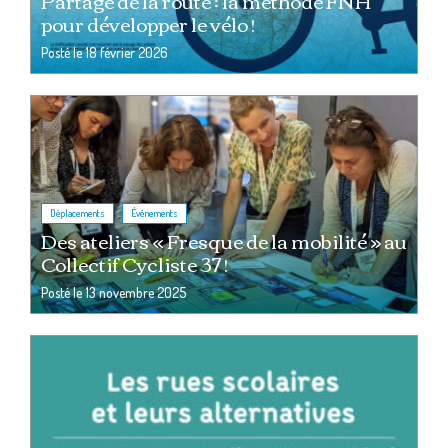
Partage de la route : la méthode FNH
pour développer le vélo !
Posté le
18 février 2026
,
Déplacements
Événements
Des ateliers « Fresque de la mobilité » au
Collectif Cycliste 37 !
Posté le
13 novembre 2025