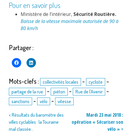
Pour en savoir plus
Ministère de l’intérieur,
Sécurité Routière.
Baisse de la vitesse maximale autorisée de 90 à
80 km/h
Partager :
Mots-clefs :
-
-
collectivités locales
cycliste
-
-
-
partage de la rue
piéton
Rue de l'Avenir
-
-
sanctions
vélo
vitesse
Navigation
Mardi 23 mai 2018 :
< Résultats du baromètre des
opération « Sécuriser son
villes cyclables : la Touraine
de
vélo » >
mal classée…