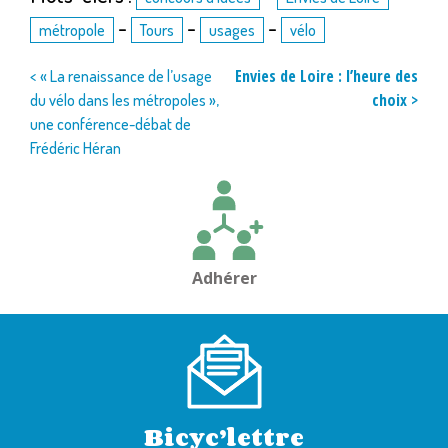
-
-
-
métropole
Tours
usages
vélo
Navigation
Envies de Loire : l’heure des
< « La renaissance de l’usage
choix >
du vélo dans les métropoles »,
de
une conférence-débat de
l’article
Frédéric Héran
Adhérer
Bicyc’lettre