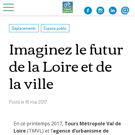
Skip
to
content
,
Déplacements
Espace public
Imaginez le futur
de la Loire et de
la ville
Posté le
16 mai 2017
En ce printemps 2017,
Tours Métropole Val de
Loire
(TMVL) et l’
agence d’urbanisme de