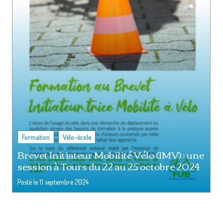
,
Formation
Vélo-école
Brevet Initiateur Mobilité Vélo (IMV) : une
session à Tours du 22 au 25 octobre 2024
Posté le
11 septembre 2024