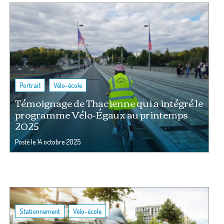
,
Portrait
Vélo-école
Témoignage de Thacienne qui a intégré le
programme Vélo-Égaux au printemps
2025
Posté le
14 octobre 2025
,
Stationnement
Vélo-école