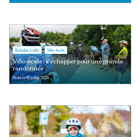
,
Balades à vélo
Vélo-école
Vélo-école : s’échapper pour une grande
randonnée
Posté le
16 juillet 2024