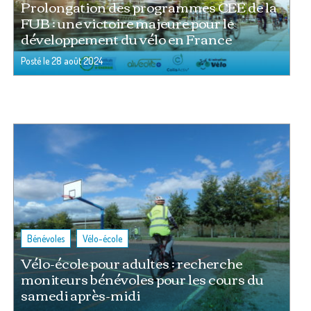
Prolongation des programmes CEE de la
FUB : une victoire majeure pour le
développement du vélo en France
Posté le
28 août 2024
,
Bénévoles
Vélo-école
Vélo-école pour adultes : recherche
moniteurs bénévoles pour les cours du
samedi après-midi