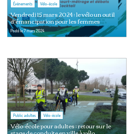
,
Événements
Vélo-école
Vendredi 15 mars 2024 : le vélo un outil
d’émancipation pour les femmes
Posté le
7 mars 2024
,
Public adultes
Vélo-école
Vélo-école pour adultes : retour sur le
stage de conduite en ville à vélo