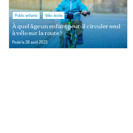
,
Public enfants
Vélo-école
À quel âge un enfant peut-il circuler seul
à vélo sur la route ?
Posté le
28 août 2023