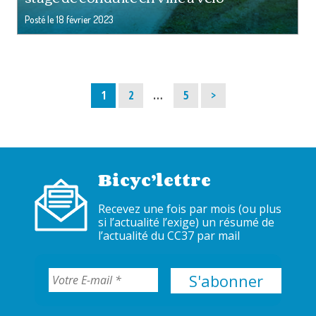
Posté le
18 février 2023
Page
Page
Page
1
2
…
5
>
Bicyc’lettre
Recevez une fois par mois (ou plus
si l’actualité l’exige) un résumé de
l’actualité du CC37 par mail