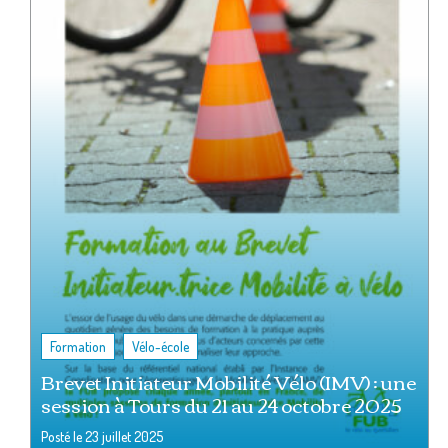
,
Formation
Vélo-école
Brevet Initiateur Mobilité Vélo (IMV) : une
session à Tours du 21 au 24 octobre 2025
Posté le
23 juillet 2025