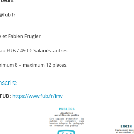
ateurs
:
@fub.fr
 et Fabien Frugier
au FUB / 450 € Salariés-autres
nimum 8 – maximum 12 places.
nscrire
FUB
:
https://www.fub.fr/imv