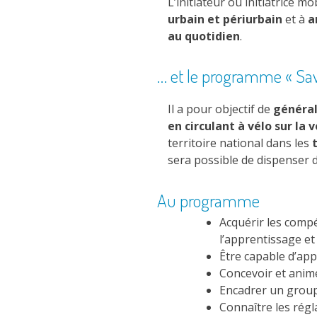
L’initiateur ou initiatrice m
urbain et périurbain
et à
a
au quotidien
.
… et le programme « Savo
Il a pour objectif de
général
en circulant à vélo sur la 
territoire national dans les
sera possible de dispenser
Au programme
Acquérir les compé
l’apprentissage et
Être capable d’ap
Concevoir et anime
Encadrer un group
Connaître les régl