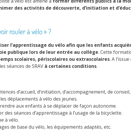
obilité à vélo est amené à
former différents publics à la mob
nimer des activités de découverte, d’initiation et d’éduc
ir rouler à vélo » ?
iser l’apprentissage du vélo afin que les enfants acqui
voie publique lors de leur entrée au collège
. Cette formati
temps
scolaires, périscolaires ou extrascolaires
. A l’issu
 des séances de SRAV
à certaines conditions
.
tences d’accueil, d’initiation, d’accompagnement, de consei
 les déplacements à vélo des jeunes.
prendre aux enfants à se déplacer de façon autonome.
r des séances d’apprentissage à l’usage de la bicyclette.
e à vélo.
ages de base du vélo, les équipements adaptés, etc.