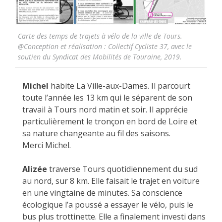
Carte des temps de trajets à vélo de la ville de Tours.
@Conception et réalisation : Collectif Cycliste 37, avec le
soutien du Syndicat des Mobilités de Touraine, 2019.
Michel
habite La Ville-aux-Dames. Il parcourt
toute l’année les 13 km qui le séparent de son
travail à Tours nord matin et soir. Il apprécie
particulièrement le tronçon en bord de Loire et
sa nature changeante au fil des saisons.
Merci Michel.
Alizée
traverse Tours quotidiennement du sud
au nord, sur 8 km. Elle faisait le trajet en voiture
en une vingtaine de minutes. Sa conscience
écologique l’a poussé a essayer le vélo, puis le
bus plus trottinette. Elle a finalement investi dans