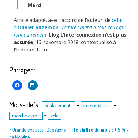
Merci
.
Article adapté, avec l’accord de l’auteur, de
celui
d’
Olivier Razemon
,
Voiture : merci à tous ceux qui
font autrement
, blog
L’interconnexion n’est plus
assurée
, 16 novembre 2018, contextualisé à
l’Indre-et-Loire.
Partager :
Mots-clefs :
-
-
déplacements
intermodalité
-
marche à pied
vélo
Navigation
Le chiffre du mois : + 5 % >
< Grande enquête : Questions
de Mobilité