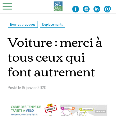
Skip
to
content
,
Bonnes pratiques
Déplacements
Voiture : merci à
tous ceux qui
font autrement
Posté le
15 janvier 2020