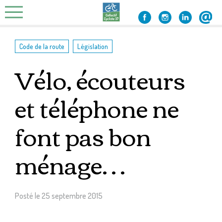
Skip
to
content
,
Code de la route
Législation
Vélo, écouteurs
et téléphone ne
font pas bon
ménage…
Posté le
25 septembre 2015