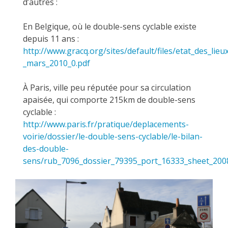
d’autres :
En Belgique, où le double-sens cyclable existe
depuis 11 ans :
http://www.gracq.org/sites/default/files/etat_des_lieu
_mars_2010_0.pdf
À Paris, ville peu réputée pour sa circulation
apaisée, qui comporte 215km de double-sens
cyclable :
http://www.paris.fr/pratique/deplacements-
voirie/dossier/le-double-sens-cyclable/le-bilan-
des-double-
sens/rub_7096_dossier_79395_port_16333_sheet_200