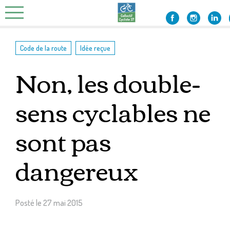
Skip
to
content
,
Code de la route
Idée reçue
Non, les double-
sens cyclables ne
sont pas
dangereux
Posté le
27 mai 2015