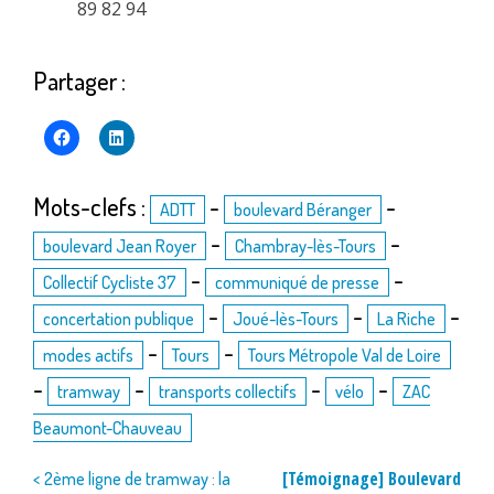
89 82 94
Partager :
Mots-clefs :
-
-
ADTT
boulevard Béranger
-
-
boulevard Jean Royer
Chambray-lès-Tours
-
-
Collectif Cycliste 37
communiqué de presse
-
-
-
concertation publique
Joué-lès-Tours
La Riche
-
-
modes actifs
Tours
Tours Métropole Val de Loire
-
-
-
-
tramway
transports collectifs
vélo
ZAC
Beaumont-Chauveau
Navigation
[Témoignage] Boulevard
< 2ème ligne de tramway : la