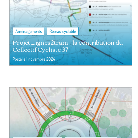
,
Aménagements
Réseau cyclable
Projet Lignes2tram – la contribution du
Collectif Cycliste 37
Posté le
1 novembre 2024