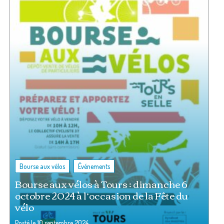
,
Bourse aux vélos
Événements
Bourse aux vélos à Tours : dimanche 6
octobre 2024 à l’occasion de la Fête du
vélo
Posté le
10 septembre 2024