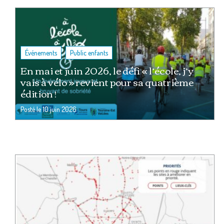
,
Événements
Public enfants
En mai et juin 2026, le défi « l’école, j’y
vais à vélo » revient pour sa quatrième
édition !
Posté le
10 juin 2026