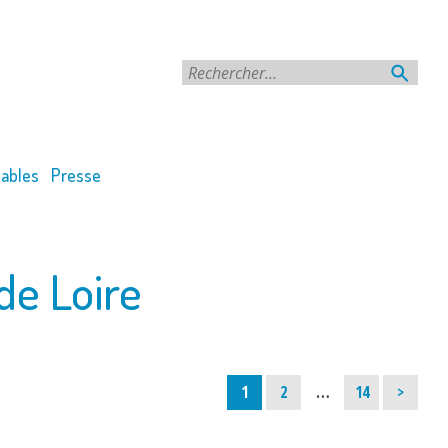
Rechercher
ables
Presse
de Loire
Page
Page
Page
1
2
…
14
>