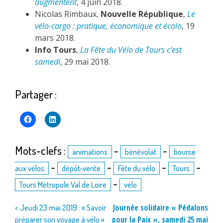
augmentent
, 4 juin 2018.
Nicolas Rimbaux,
Nouvelle République
,
Le
vélo-cargo : pratique, économique et écolo
, 19
mars 2018.
Info Tours
,
La Fête du Vélo de Tours c’est
samedi
, 29 mai 2018.
Partager :
Mots-clefs :
-
-
animations
bénévolat
bourse
-
-
-
-
aux vélos
dépôt-vente
Fête du vélo
Tours
-
Tours Métropole Val de Loire
vélo
Navigation
Journée solidaire « Pédalons
< Jeudi 23 mai 2019 : « Savoir
pour la Paix », samedi 25 mai
préparer son voyage à vélo »