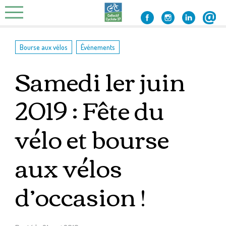
Skip
to
content
,
Bourse aux vélos
Événements
Samedi 1er juin
2019 : Fête du
vélo et bourse
aux vélos
d’occasion !