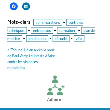
Mots-clefs :
-
administrations
contrôles
-
-
-
techniques
entreprises
formation
plan de
-
-
-
mobilité
prestations
sécurité
vélo
Navigation
< [Tribune] Un an après la mort
de Paul Varry, tout reste à faire
de
contre les violences
l’article
motorisées
Adhérer