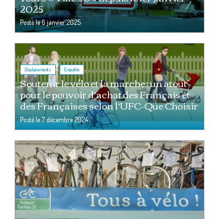
2025
Posté le
6 janvier 2025
,
Déplacements
Enquête
Soutenir le vélo et la marche : un atout
pour le pouvoir d’achat des Français et
des Françaises selon l’UFC-Que Choisir
Posté le
7 décembre 2024