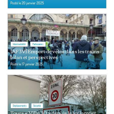
Posté le
20 janvier 2025
,
Intermodalité
Partenaires
[AF3V] Emport de vélos dans les trains :
bilan et perspectives
Posté le
17 janvier 2025
,
Déplacements
Sécurité
Tours « Ville 30 » depuis le 1er janvier