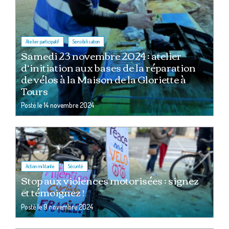
,
Atelier participatif
Sensibilisation
Samedi 23 novembre 2024 : atelier
d’initiation aux bases de la réparation
de vélos à la Maison de la Gloriette à
Tours
Posté le
14 novembre 2024
,
Action militante
Sécurité
Stop aux violences motorisées : signez
et témoignez !
Posté le
9 novembre 2024