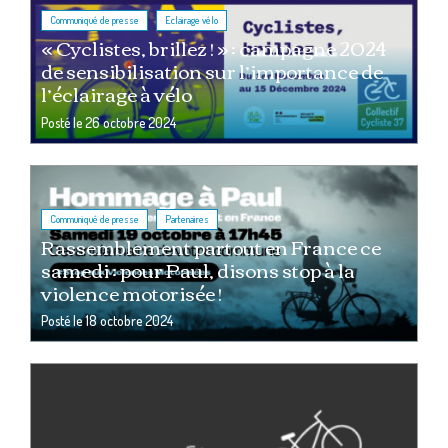
,
Communiqué de presse
Eclairage vélo
« Cyclistes, brillez ! » : campagne 2024
de sensibilisation sur l’importance de
l’éclairage à vélo
Posté le
26 octobre 2024
,
Communiqué de presse
Partenaires
Rassemblement partout en France ce
samedi : pour Paul, disons stop à la
violence motorisée !
Posté le
18 octobre 2024