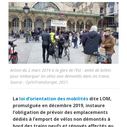
Action du 2 mars 2019 à la gare de l’Est : vente de billets
pour embarquer les vélos non démontés dans les trains.
Source : CycloTransEurope, 2021.
La
loi d’orientation des mobilités
dite LOM,
promulguée en décembre 2019, instaure
l’obligation de prévoir des emplacements
dédiés à l’emport de vélos non démontés à
bord des trains neufs et rénovés affectés au