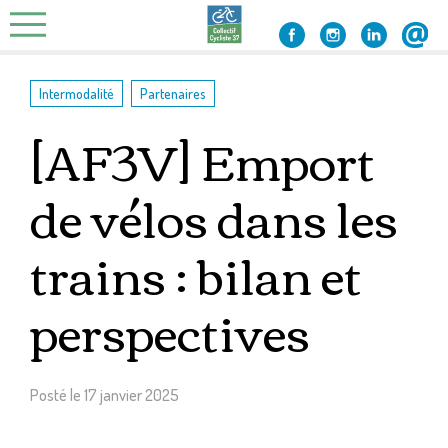
Skip
to
content
,
Intermodalité
Partenaires
[AF3V] Emport
de vélos dans les
trains : bilan et
perspectives
Posté le
17 janvier 2025