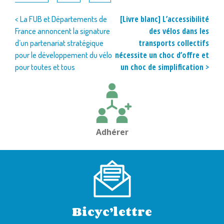
Navigation
[Livre blanc] L’accessibilité
< La FUB et Départements de
des vélos dans les
France annoncent la signature
de
transports collectifs
d’un partenariat stratégique
l’article
nécessite un choc d’offre et
pour le développement du vélo
un choc de simplification >
pour toutes et tous
Adhérer
Bicyc’lettre