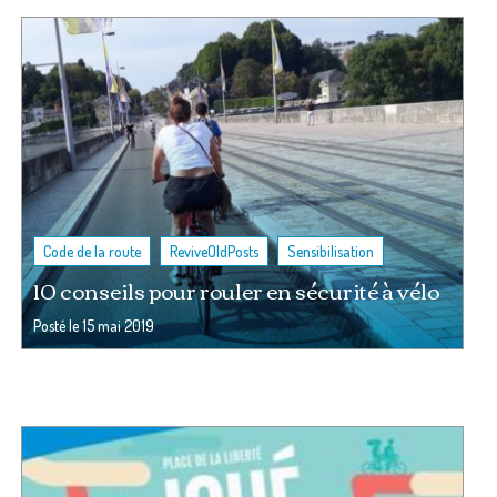
,
,
Code de la route
ReviveOldPosts
Sensibilisation
10 conseils pour rouler en sécurité à vélo
Posté le
15 mai 2019