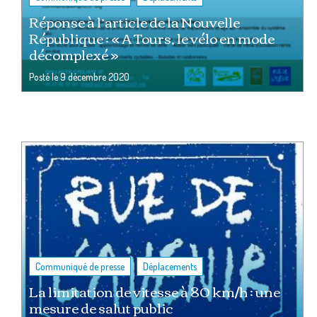
Réponse à l’article de la Nouvelle
République : « A Tours, le vélo en mode
décomplexé »
Posté le
9 décembre 2020
,
Communiqué de presse
Déplacements
La limitation de vitesse à 80 km/h : une
mesure de salut public