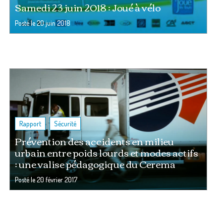
Samedi 23 juin 2018 : Joué à vélo
Posté le
20 juin 2018
,
Rapport
Sécurité
Prévention des accidents en milieu
urbain entre poids lourds et modes actifs
: une valise pédagogique du Cerema
Posté le
20 février 2017