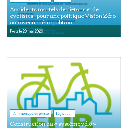
Accidents mortels de piétons et de
cyclistes : pour une politique Vision Zéro
au niveau métropolitain
Posté le
28 mai 2020
,
Communiqué de presse
Législation
Construction du « système vélo »