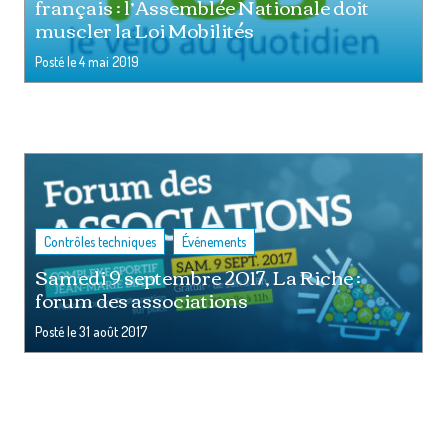
français : l’Assemblée Nationale doit
muscler la Loi Mobilités
Posté le
4 mai 2019
,
Contrôles techniques
Événements
Samedi 9 septembre 2017, La Riche :
forum des associations
Posté le
31 août 2017