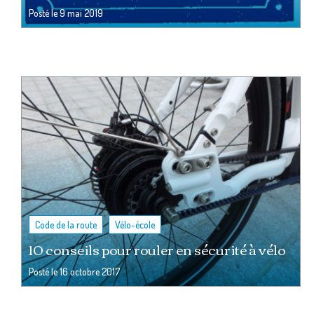
Posté le
9 mai 2019
,
Code de la route
Vélo-école
10 conseils pour rouler en sécurité à vélo
Posté le
16 octobre 2017