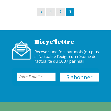
Page
Page
Page
<
1
2
3
Bicyc’lettre
Recevez une fois par mois (ou plus
si l’actualité l’exige) un résumé de
l’actualité du CC37 par mail