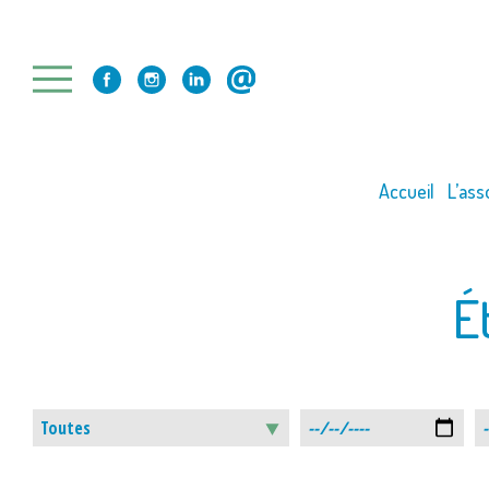
Skip
to
content
Accueil
L’ass
É