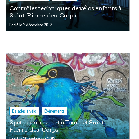
Contrôles techniques de vélos enfants à
Saint-Pierre-des-Corps
Posté le
7 décembre 2017
,
Balades à vélo
Événements
Spots de street art à Tours et Saint-
Pierre-des-Corps
Posté le
20 septembre 2017