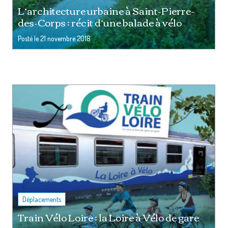
L’architecture urbaine à Saint-Pierre-
des-Corps : récit d’une balade à vélo
Posté le
21 novembre 2018
Déplacements
Train Vélo Loire : la Loire à Vélo de gare