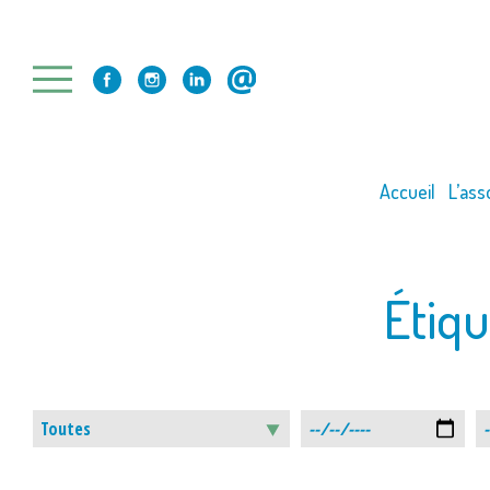
Skip
to
content
Accueil
L’ass
Étiqu