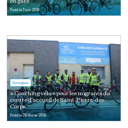
en gare
Posté le
3 juin 2018
Formation
« Coaching vélo » pour les migrants du
centre d’accueil de Saint-Pierre-des-
Corps
Posté le
28 février 2018