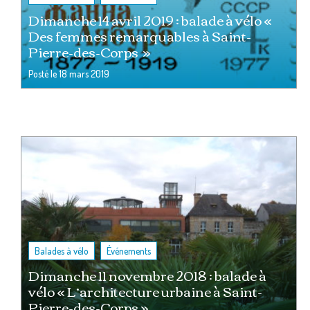
Dimanche 14 avril 2019 : balade à vélo «
Des femmes remarquables à Saint-
Pierre-des-Corps »
Posté le
18 mars 2019
,
Balades à vélo
Événements
Dimanche 11 novembre 2018 : balade à
vélo « L’architecture urbaine à Saint-
Pierre-des-Corps »