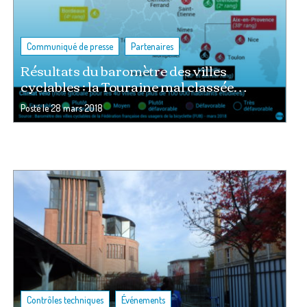
,
Communiqué de presse
Partenaires
Résultats du baromètre des villes
cyclables : la Touraine mal classée…
Posté le
28 mars 2018
,
Contrôles techniques
Événements