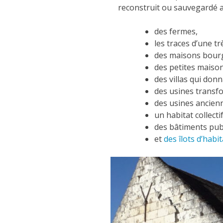
reconstruit ou sauvegardé a
des fermes,
les traces d’une tr
des maisons bour
des petites maiso
des villas qui donn
des usines transf
des usines ancienn
un habitat collectif
des bâtiments publ
et
des îlots d’habi