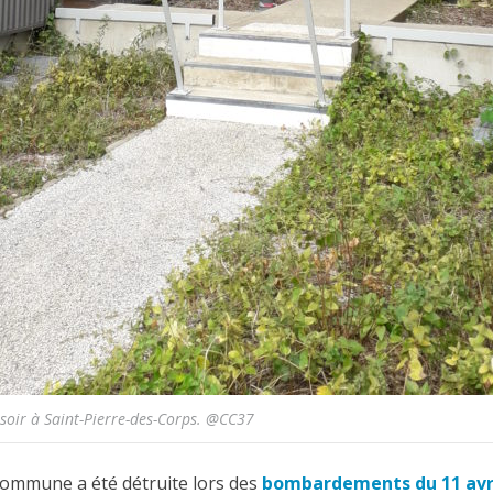
ssoir à Saint-Pierre-des-Corps. @CC37
a commune a été détruite lors des
bombardements du 11 avri