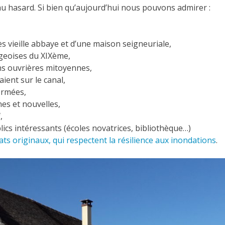
u hasard. Si bien qu’aujourd’hui nous pouvons admirer :
ès vieille abbaye et d’une maison seigneuriale,
geoises du XIXème,
ns ouvrières mitoyennes,
aient sur le canal,
ormées,
es et nouvelles,
,
ics intéressants (écoles novatrices, bibliothèque…)
tats originaux, qui respectent la résilience aux inondations
.