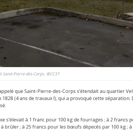
 à Saint-Pierre-des-Corps. @CC37
 rappelé que Saint-Pierre-des-Corps s’étendait au quartier Ve
n 1828 (4 ans de travaux !), qui a provoqué cette séparation
sé.
xe s’élevait à 1 franc pour 100 kg de fourrages ; à 2 francs p
 à brûler ; à 25 francs pour les bœufs dépecés par 100 kg ; à