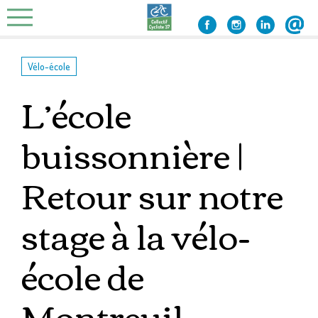
Skip
to
content
Vélo-école
L’école
buissonnière |
Retour sur notre
stage à la vélo-
école de
Montreuil