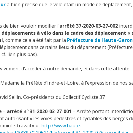
eur
a bien précisé que le vélo était un mode de déplacement
de bien vouloir modifier l’
arrêté 37-2020-03-27-002
interdi
s déplacements à vélo dans le cadre des déplacement « d
el
, comme cela a été fait par la
Préfecture de Haute-Garonne
 déplacement dans certains lieux du département (Préfectur
cf. lien plus bas).
ivement d’accéder à notre demande, et dans cette attente,
 Madame la Préfète d’Indre-et-Loire, à l’expression de nos s
vid Sellin, Co-présidents du Collectif Cycliste 37
– arrêté n° 31-2020-03-27-001
– Arrêté portant interdict
t autorisant « les voies pédestres et cyclables des berges d
omicile-travail » » :
http://www.haute-
nload/33397/219511/file/recueil-31-2020-075-recueil-des-a