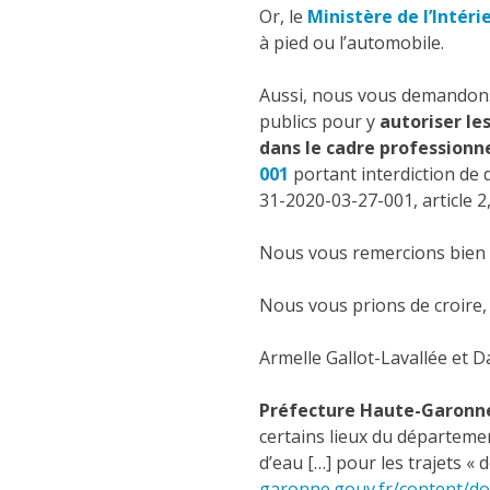
Or, le
Ministère de l’Intéri
à pied ou l’automobile.
Aussi, nous vous demandons 
publics pour y
autoriser le
dans le cadre professionn
001
portant interdiction de
31-2020-03-27-001, article 2, 
Nous vous remercions bien v
Nous vous prions de croire,
Armelle Gallot-Lavallée et Da
Préfecture Haute-Garonne 
certains lieux du départemen
d’eau […] pour les trajets « d
garonne.gouv.fr/content/dow