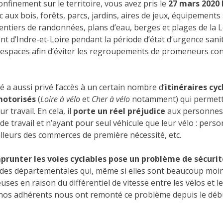
onfinement sur le territoire, vous avez pris le
27 mars 2020 
c aux bois, forêts, parcs, jardins, aires de jeux, équipements 
tiers de randonnées, plans d’eau, berges et plages de la Loi
t d’Indre-et-Loire pendant la période d’état d’urgence sanitai
ces espaces afin d’éviter les regroupements de promeneurs co
a aussi privé l’accès à un certain nombre d’
itinéraires cy
motorisés
(
Loire à vélo
et
Cher à vélo
notamment) qui permett
 travail. En cela, il
porte un réel préjudice
aux personnes 
de travail et n’ayant pour seul véhicule que leur vélo : perso
vailleurs des commerces de première nécessité, etc.
mprunter les voies cyclables pose un problème de sécurité
r des départementales qui, même si elles sont beaucoup mo
ses en raison du différentiel de vitesse entre les vélos et l
nos adhérents nous ont remonté ce problème depuis le début