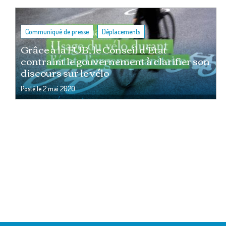
,
Communiqué de presse
Déplacements
Grâce à la FUB, le Conseil d’Etat
contraint le gouvernement à clarifier son
discours sur le vélo
Posté le
2 mai 2020