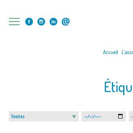
Skip
to
content
Accueil
L’ass
Étiqu