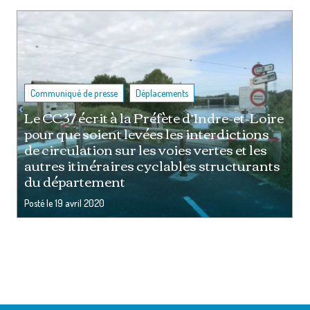
,
Communiqué de presse
Déplacements
Le CC37 écrit à la Préfète d’Indre-et-Loire
pour que soient levées les interdictions
de circulation sur les voies vertes et les
autres itinéraires cyclables structurants
du département
Posté le
19 avril 2020