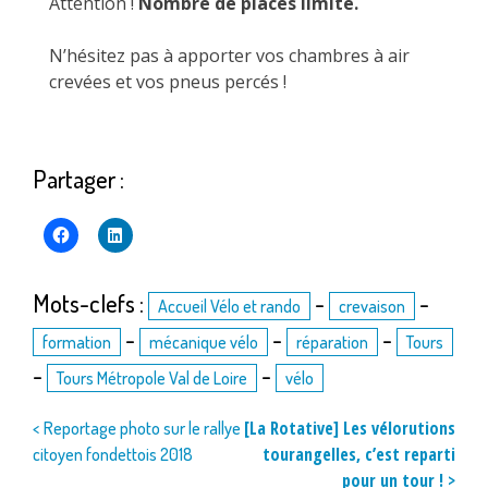
Attention !
Nombre de places limité.
N’hésitez pas à apporter vos chambres à air
crevées et vos pneus percés !
Partager :
Mots-clefs :
-
-
Accueil Vélo et rando
crevaison
-
-
-
formation
mécanique vélo
réparation
Tours
-
-
Tours Métropole Val de Loire
vélo
Navigation
[La Rotative] Les vélorutions
< Reportage photo sur le rallye
tourangelles, c’est reparti
citoyen fondettois 2018
de
pour un tour ! >