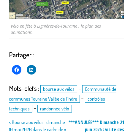
Vélo en fête à Lignières-de-Touraine : le plan des
animations.
Partager :
Mots-clefs :
-
bourse aux vélos
Communauté de
-
communes Touraine Vallée de l'Indre
contrôles
-
techniques
randonnée vélo
Navigation
***ANNULÉE*** Dimanche 21
< Bourse aux vélos : dimanche
juin 2026 : visite des
10 mai 2026 dans le cadre de «