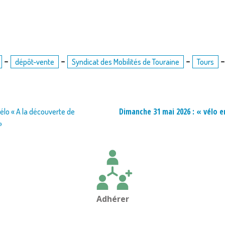
-
-
-
dépôt-vente
Syndicat des Mobilités de Touraine
Tours
Dimanche 31 mai 2026 : « vélo e
élo « A la découverte de
»
Adhérer