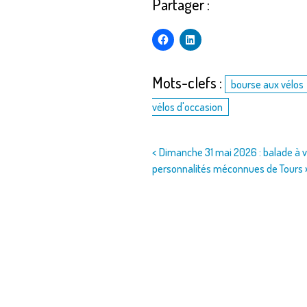
Partager :
Mots-clefs :
bourse aux vélos
vélos d'occasion
Navigation
< Dimanche 31 mai 2026 : balade à v
personnalités méconnues de Tours 
de
l’article