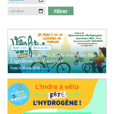
,
Balades à vélo
Bourse aux vélos
Dimanche 31 mai 2026 : « vélo en fête » à
Lignières-de-Touraine
Posté le
26 mai 2026