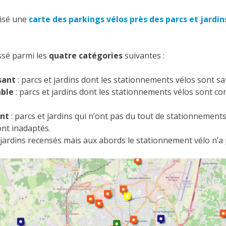
alisé une
carte des parkings vélos près des parcs et jardi
ssé parmi les
quatre catégories
suivantes :
isant
: p
arcs et jardins dont les stationnements vélos sont sat
able
: p
arcs et jardins dont les stationnements vélos sont c
ant
: parcs et jardins qui n’ont pas du tout de stationnements
nt inadaptés.
 jardins recensés mais aux abords le stationnement vélo n’a p