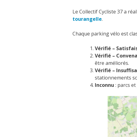
Le Collectif Cycliste 37 a ré
tourangelle
.
Chaque parking vélo est cla
Vérifié – Satisfa
Vérifié – Conven
être améliorés.
Vérifié – Insuffis
stationnements so
Inconnu
:
parcs et