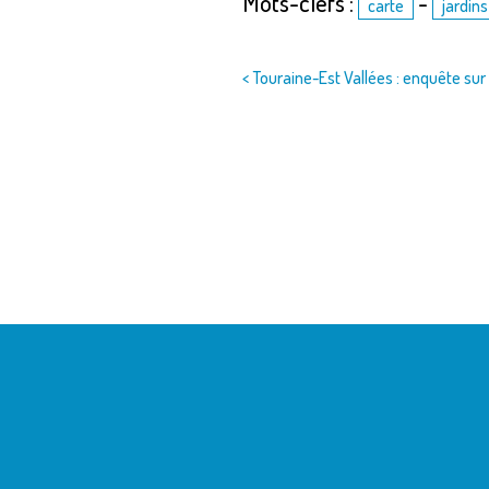
Mots-clefs :
-
carte
jardins
Navigation
< Touraine-Est Vallées : enquête su
de
l’article