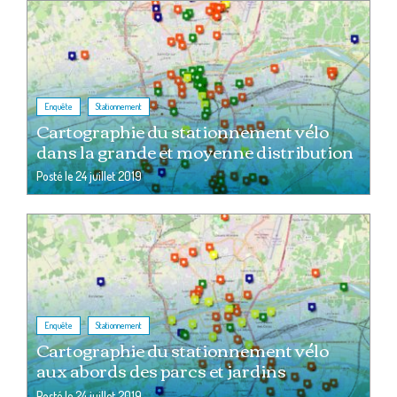
,
Enquête
Stationnement
Cartographie du stationnement vélo
dans la grande et moyenne distribution
Posté le
24 juillet 2019
,
Enquête
Stationnement
Cartographie du stationnement vélo
aux abords des parcs et jardins
Posté le
24 juillet 2019