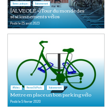
,
Bonnes pratiques
Stationnement
[ALVEOLE +] Tour du monde des
stationnements vélos
Posté le
25 août 2023
,
,
Affiches
ReviveOldPosts
Stationnement
Mettre en place un bon parking vélo
Posté le
5 février 2020