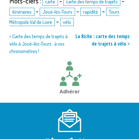
Mots-clefs :
-
-
carte
carte des temps de trajets
-
-
-
itinéraires
Joué-lès-Tours
rapidité
Tours
-
Métropole Val de Loire
vélo
Navigation
La Riche : carte des temps
< Carte des temps de trajets à
de trajets à vélo >
vélo à Joué-lès-Tours : à vos
de
chronomètres !
l’article
Adhérer