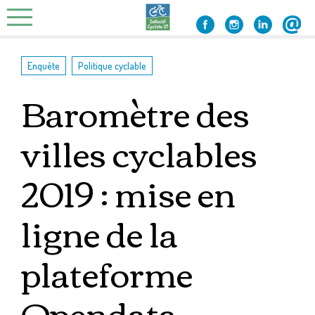
Skip
to
content
,
Enquête
Politique cyclable
Baromètre des
villes cyclables
2019 : mise en
ligne de la
plateforme
Opendata