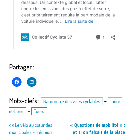
Partager :
Mots-clefs :
-
Baromètre des villes cyclables
Indre-
-
et-Loire
Tours
Navigation
« Questions de mobilité » :
< « Le vélo au cœur des
et si on faisait de la place
municipales » : réunion