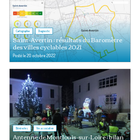
,
Cartographie
Diagnostic
Saint-Avertin : résultats du Baromètre
des villes cyclables 2021
Posté le
20 octobre 2022
,
Bénévoles
Vie associative
Antenne de Montlouis-sur-Loire : bilan