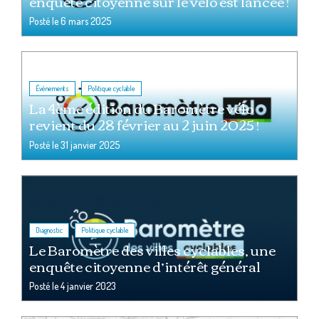
enquête citoyenne sur le vélo est lancée !
Posté le
6 mars 2025
,
Événements
Politique cyclable
La 4ème édition du Baromètre vélo
revient du 28 février au 2 juin 2025 !
Posté le
31 janvier 2025
,
Diagnostic
Politique cyclable
Le Baromètre des villes cyclables, une
enquête citoyenne d’intérêt général
Posté le
4 janvier 2023