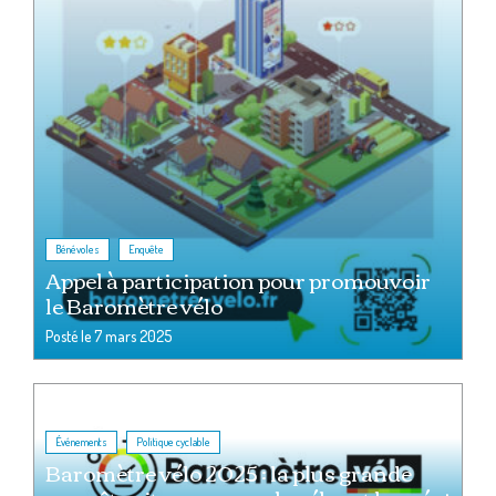
,
Bénévoles
Enquête
Appel à participation pour promouvoir
le Baromètre vélo
Posté le
7 mars 2025
,
Événements
Politique cyclable
Baromètre vélo 2025 : la plus grande