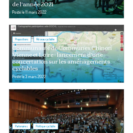
de l’année 2021
Posté le
11 mars 2022
,
Propositions
Réseau cyclable
Communauté de Communes Chinon
Vienne et Loire : lancement d’une
concertation sur les aménagements
cyclables
Posté le
3 mars 2022
,
Partenaires
Politique cyclable