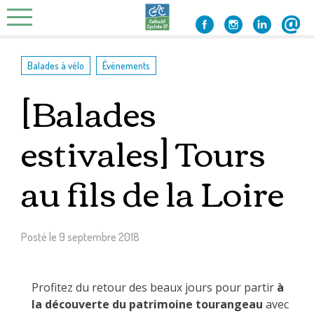
Skip
to
content
,
Balades à vélo
Événements
[Balades
estivales] Tours
au fils de la Loire
Posté le
9 septembre 2018
Profitez du retour des beaux jours pour partir
à
la découverte du patrimoine tourangeau
avec