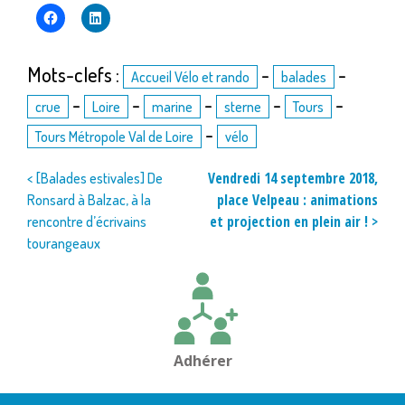
Mots-clefs :
-
-
Accueil Vélo et rando
balades
-
-
-
-
-
crue
Loire
marine
sterne
Tours
-
Tours Métropole Val de Loire
vélo
Navigation
Vendredi 14 septembre 2018,
< [Balades estivales] De
place Velpeau : animations
Ronsard à Balzac, à la
de
et projection en plein air ! >
rencontre d’écrivains
l’article
tourangeaux
Adhérer