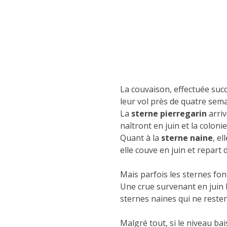
La couvaison, effectuée suc
leur vol près de quatre sema
La
sterne pierregarin
arriv
naîtront en juin et la coloni
Quant à la
sterne naine
, e
elle couve en juin et repart d
Mais parfois les sternes fo
Une crue survenant en juin 
sternes naines qui ne reste
Malgré tout, si le niveau ba