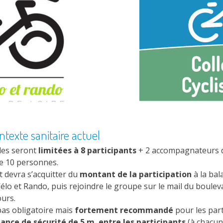
texte sanitaire actuel
ales seront
limitées à 8 participants
+ 2 accompagnateurs du 
de 10 personnes.
 devra s’acquitter du
montant de la participation
à la bal
l Vélo et Rando, puis rejoindre le groupe sur le mail du boulev
ours.
as obligatoire mais
fortement recommandé
pour les par
tance de sécurité de 5 m. entre les participants
(à chacun 