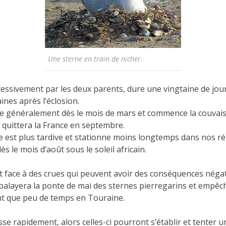
Une sterne en train de nicher.
cessivement par les deux parents, dure une vingtaine de jou
ines après l’éclosion.
e généralement dès le mois de mars et commence la couvaiso
e quittera la France en septembre.
lle est plus tardive et stationne moins longtemps dans nos rég
ès le mois d’août sous le soleil africain.
nt face à des crues qui peuvent avoir des conséquences néga
balayera la ponte de mai des sternes pierregarins et empêc
nt que peu de temps en Touraine.
isse rapidement, alors celles-ci pourront s’établir et tenter