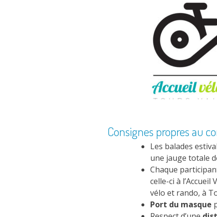
Consignes propres au con
Les balades estiv
une jauge totale 
Chaque participant
celle-ci à l’Accuei
vélo et rando, à T
Port du masque
p
Respect d’une
dis