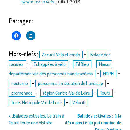
lumineuse à vélo
, juillet 2018.
Partager :
Mots-clefs :
-
Accueil Vélo et rando
Balade des
-
-
-
Lucioles
Echappées à vélo
Fil Bleu
Maison
-
-
départementale des personnes handicapéess
MDPH
-
-
nocturne
personnes en situation de handicap
-
-
-
promenade
région Centre-Val de Loire
Tours
-
Tours Métropole Val de Loire
Vélociti
Navigation
Balades estivales : à la
< [Balades estivales] Le train à
découverte du patrimoine de
Tours, toute une histoire
de
Tours à vélo >