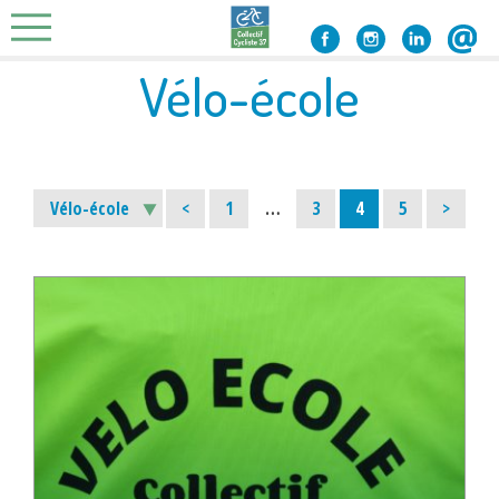
Skip
to
content
Vélo-école
Page
Page
Page
Page
<
1
…
3
4
5
>