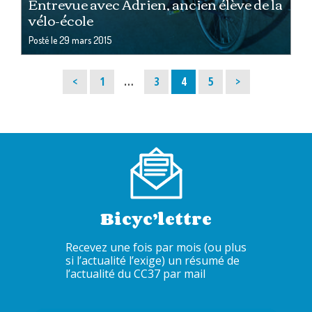
Entrevue avec Adrien, ancien élève de la
vélo-école
Posté le
29 mars 2015
Page
Page
Page
Page
<
1
…
3
4
5
>
Bicyc’lettre
Recevez une fois par mois (ou plus
si l’actualité l’exige) un résumé de
l’actualité du CC37 par mail