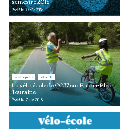
semestre 2015
Posté le
9 août 2015
,
Revue de presse
Vélo-école
La vélo-école du CC37 sur France Bleu
Touraine
Posté le
17 juin 2015