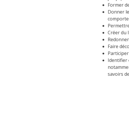
Former des
Donner le
comportem
Permettre 
Créer du l
Redonner 
Faire déco
Participe
Identifier
notamment
savoirs d