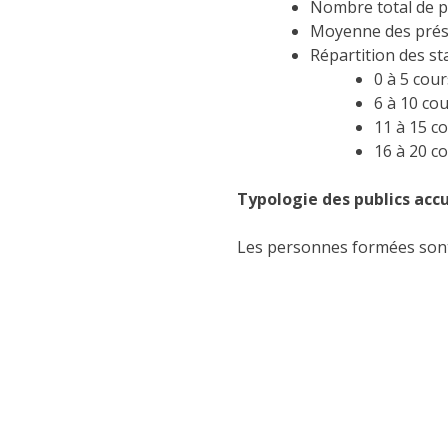
Nombre total de p
Moyenne des présen
Répartition des st
0 à 5 cour
6 à 10 cou
11 à 15 co
16 à 20 co
Typologie des publics accue
Les personnes formées sont 