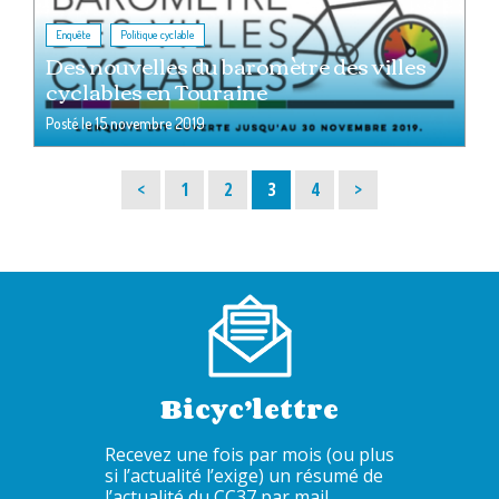
,
Enquête
Politique cyclable
Des nouvelles du baromètre des villes
cyclables en Touraine
Posté le
15 novembre 2019
Page
Page
Page
Page
<
1
2
3
4
>
Bicyc’lettre
Recevez une fois par mois (ou plus
si l’actualité l’exige) un résumé de
l’actualité du CC37 par mail