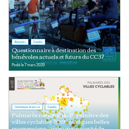
,
Bénévoles
Enquête
Questionnaire à destination des
bénévoles actuels et futurs du CC37
Posté le
7 mars 2020
,
Communiqué de presse
Enquête
Palmarès national du Baromètre des
villes cyclables 2019 : quelques belles
progressions, mais une majorité de