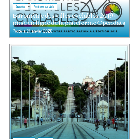
,
Enquête
Politique cyclable
Baromètre des villes cyclables 2019 :
mise en ligne de la plateforme Opendata
Posté le
21 janvier 2020