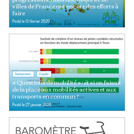
villes de France ont encore des efforts à
faire
Posté le
13 février 2020
,
Déplacements
Enquête
« Questions de mobilité » : et si on faisait
de la place aux mobilités actives et aux
transports en commun ?
Posté le
27 janvier 2020