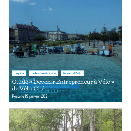
,
,
Enquête
Professionnels à vélo
ReviveOldPosts
Guide « Devenir Entrepreneur à Vélo »
de Vélo-Cité
Posté le
19 janvier 2021