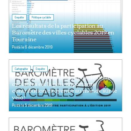
,
Enquête
Politique cyclable
Les résultats de la participation au
Baromètre des villes cyclables 2019 en
Touraine
Posté le
6 décembre 2019
,
Cartographie
Enquête
L’édition 2019 du Baromètre des villes
cyclables est la plus importante
contribution citoyenne au monde sur le
vélo !
Posté le
5 décembre 2019