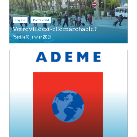
,
Enquête
Marche à pied
Votre ville est-elle marchable ?
Posté le
18 janvier 2021