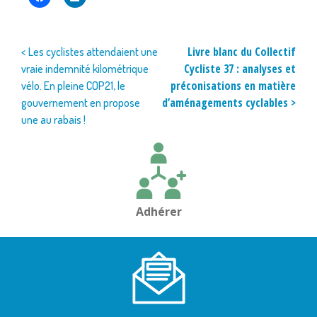
Navigation
Livre blanc du Collectif
< Les cyclistes attendaient une
Cycliste 37 : analyses et
vraie indemnité kilométrique
de
préconisations en matière
vélo. En pleine COP21, le
l’article
d’aménagements cyclables >
gouvernement en propose
une au rabais !
Adhérer