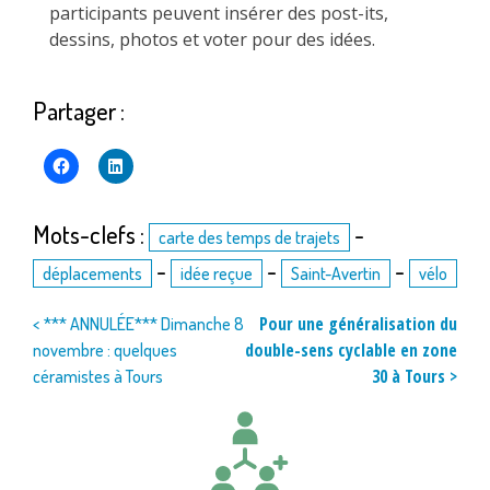
participants peuvent insérer des post-its,
dessins, photos et voter pour des idées.
Partager :
Mots-clefs :
-
carte des temps de trajets
-
-
-
déplacements
idée reçue
Saint-Avertin
vélo
Navigation
Pour une généralisation du
< *** ANNULÉE*** Dimanche 8
double-sens cyclable en zone
novembre : quelques
de
30 à Tours >
céramistes à Tours
l’article