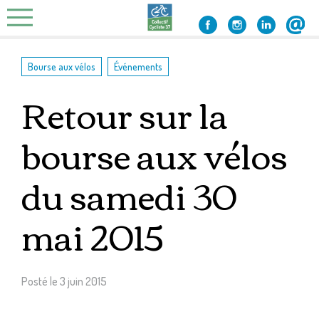
Skip
to
content
,
Bourse aux vélos
Événements
Retour sur la
bourse aux vélos
du samedi 30
mai 2015
Posté le
3 juin 2015