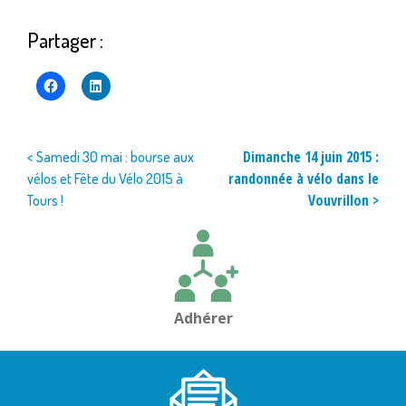
Partager :
Navigation
Dimanche 14 juin 2015 :
< Samedi 30 mai : bourse aux
randonnée à vélo dans le
vélos et Fête du Vélo 2015 à
de
Vouvrillon >
Tours !
l’article
Adhérer