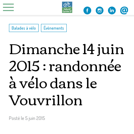
Skip
to
content
,
Balades à vélo
Événements
Dimanche 14 juin
2015 : randonnée
à vélo dans le
Vouvrillon
Posté le
5 juin 2015