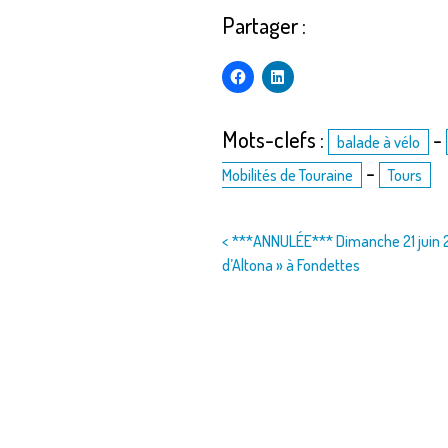
Partager :
Mots-clefs :
-
balade à vélo
-
Mobilités de Touraine
Tours
Navigation
< ***ANNULÉE*** Dimanche 21 juin 20
d’Altona » à Fondettes
de
l’article