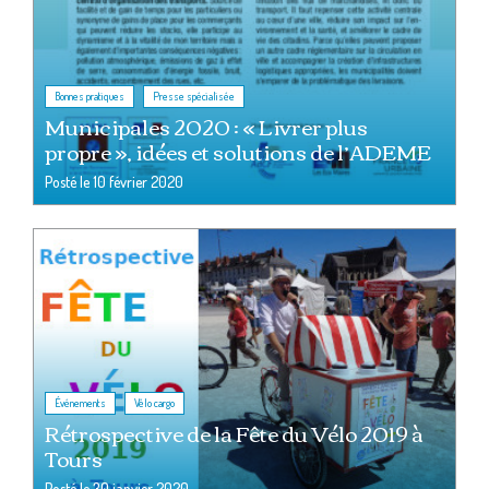
,
Bonnes pratiques
Presse spécialisée
Municipales 2020 : « Livrer plus
propre », idées et solutions de l’ADEME
Posté le
10 février 2020
,
Événements
Vélo cargo
Rétrospective de la Fête du Vélo 2019 à
Tours
Posté le
30 janvier 2020