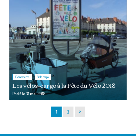
,
Événements
Vélo cargo
Les vélos-cargo à la Fête du Vélo 2018
Posté le
31 mai 2018
Page
Page
1
2
>