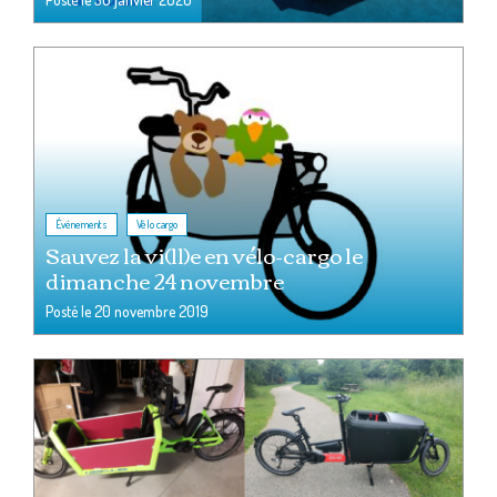
,
Événements
Vélo cargo
Sauvez la vi(ll)e en vélo-cargo le
dimanche 24 novembre
Posté le
20 novembre 2019