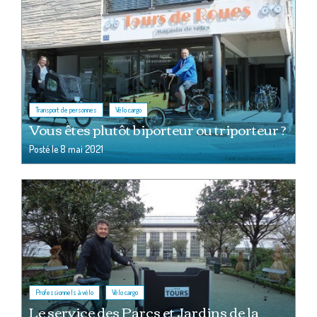
,
Transport de personnes
Vélo cargo
Vous êtes plutôt biporteur ou triporteur ?
Posté le
8 mai 2021
,
Professionnels à vélo
Vélo cargo
Le service des Parcs et Jardins de la