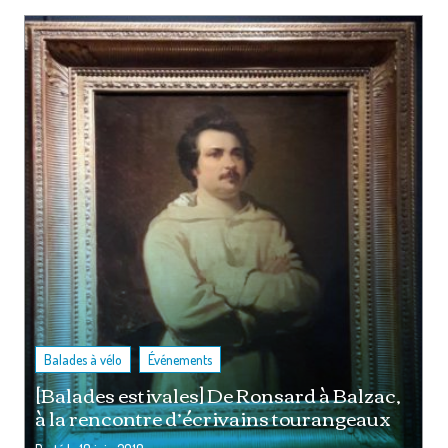
,
Balades à vélo
Événements
[Balades estivales] De Ronsard à Balzac,
à la rencontre d’écrivains tourangeaux