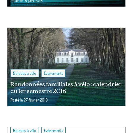
Posté le
18 juin 2018
,
Balades à vélo
Événements
Randonnées familiales à vélo : calendrier
du 1er semestre 2018
Posté le
27 février 2018
,
Balades à vélo
Événements