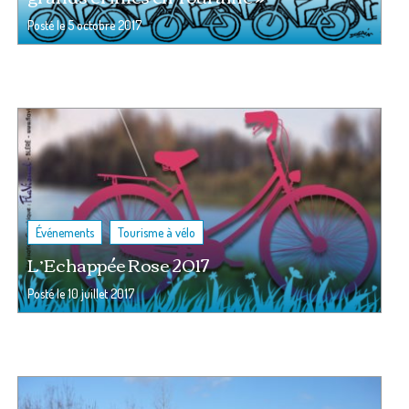
Posté le
5 octobre 2017
,
Événements
Tourisme à vélo
L’Echappée Rose 2017
Posté le
10 juillet 2017