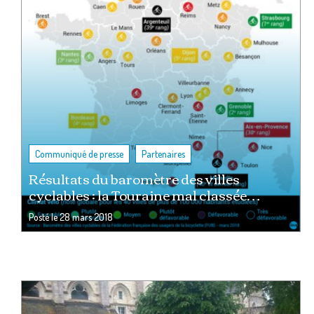
,
Communiqué de presse
Partenaires
Résultats du baromètre des villes
cyclables : la Touraine mal classée…
Posté le
28 mars 2018