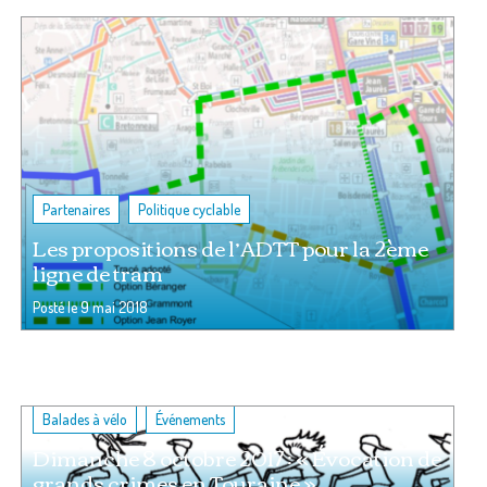
,
Partenaires
Politique cyclable
Les propositions de l’ADTT pour la 2ème
ligne de tram
Posté le
9 mai 2018
,
Balades à vélo
Événements
Dimanche 8 octobre 2017 : « Évocation de
grands crimes en Touraine »