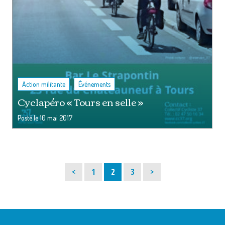
,
Action militante
Événements
Cyclapéro « Tours en selle »
Posté le
10 mai 2017
Page
Page
Page
<
1
2
3
>