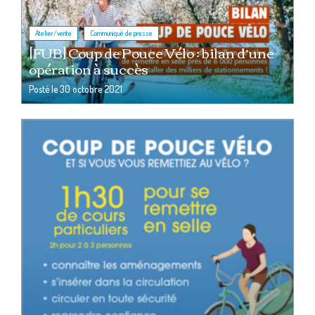
,
Atelier/vente
Communiqué de presse
[FUB] Coup de Pouce Vélo : bilan d’une
opération à succès
Posté le
30 octobre 2021