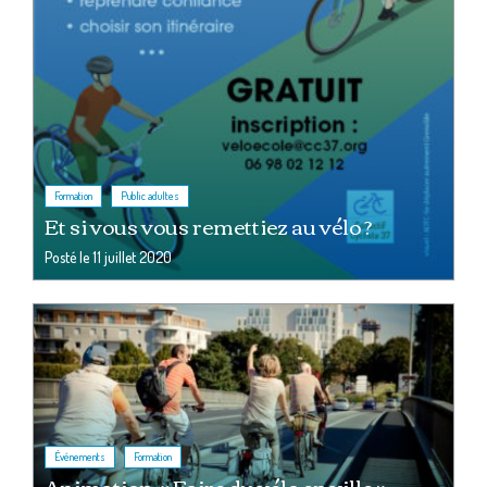
,
Formation
Public adultes
Et si vous vous remettiez au vélo ?
Posté le
11 juillet 2020
,
Événements
Formation
Animation « Faire du vélo en ville »