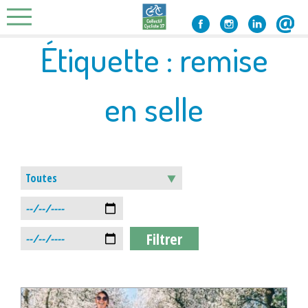
Skip
to
content
Étiquette :
remise
en selle