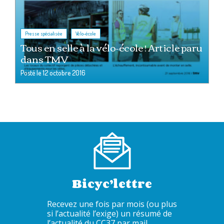
,
Presse spécialisée
Vélo-école
Tous en selle à la vélo-école ! Article paru
dans TMV
Posté le
12 octobre 2016
Bicyc’lettre
Recevez une fois par mois (ou plus
si l’actualité l’exige) un résumé de
l’actualité du CC37 par mail