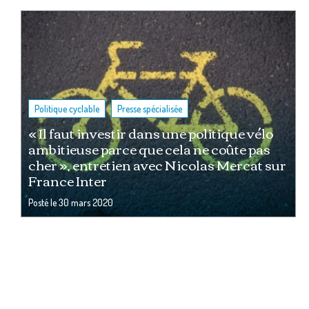
,
Politique cyclable
Presse spécialisée
« Il faut investir dans une politique vélo
ambitieuse parce que cela ne coûte pas
cher », entretien avec Nicolas Mercat sur
France Inter
Posté le
30 mars 2020