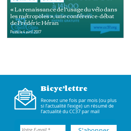
« La renaissance de l’usage du vélo dans
les métropoles », une conférence-débat
de Frédéric Héran
Posté le
4 avril 2017
Bicyc’lettre
Recevez une fois par mois (ou plus
si l’actualité l’exige) un résumé de
l’actualité du CC37 par mail