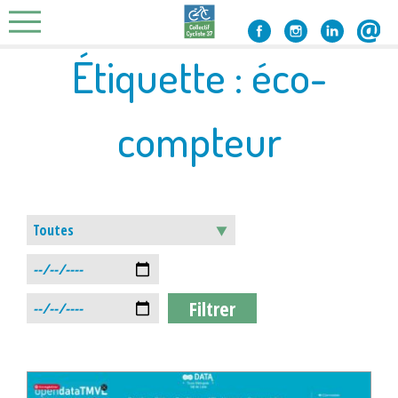
Skip
to
content
Étiquette :
éco-
compteur