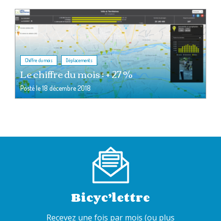
,
Chiffre du mois
Déplacements
Le chiffre du mois : + 27 %
Posté le
18 décembre 2018
Bicyc’lettre
Recevez une fois par mois (ou plus