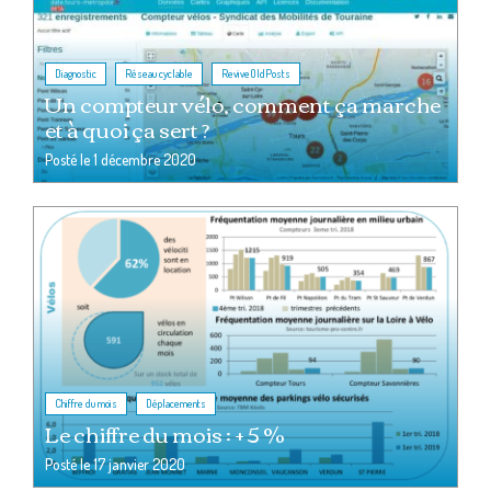
,
,
Diagnostic
Réseau cyclable
ReviveOldPosts
Un compteur vélo, comment ça marche
et à quoi ça sert ?
Posté le
1 décembre 2020
,
Chiffre du mois
Déplacements
Le chiffre du mois : + 5 %
Posté le
17 janvier 2020