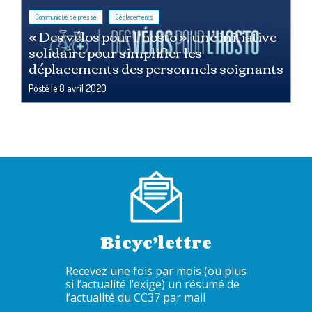
,
Communiqué de presse
Déplacements
« Des vélos pour l’hosto », une initiative
solidaire pour simplifier les
déplacements des personnels soignants
Posté le
8 avril 2020
Bicyc’lettre
Recevez une fois par mois (ou plus
si l’actualité l’exige) un résumé de
l’actualité du CC37 par mail