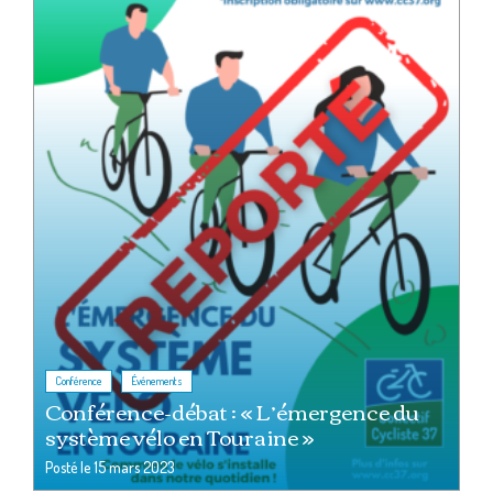
,
Conférence
Événements
Conférence-débat : « L’émergence du
système vélo en Touraine »
Posté le
15 mars 2023