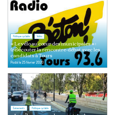
,
Politique cyclable
Vidéo
« Le vélo au cœur des municipales » :
(ré)écouter la rencontre-débat avec les
candidats à Tours
Posté le
25 février 2020
,
Événements
Politique cyclable