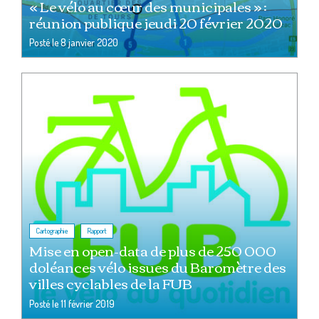
« Le vélo au cœur des municipales » :
réunion publique jeudi 20 février 2020
Posté le
8 janvier 2020
,
Cartographie
Rapport
Mise en open-data de plus de 250 000
doléances vélo issues du Baromètre des
villes cyclables de la FUB
Posté le
11 février 2019