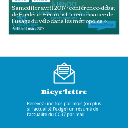
Samedi 1er avril 2017 : conférence-débat
de Frédéric Héran, « La renaissance de
l’usage du vélo dans les métropoles »
Posté le
14 mars 2017
Bicyc’lettre
Recevez une fois par mois (ou plus
si l’actualité l’exige) un résumé de
l’actualité du CC37 par mail