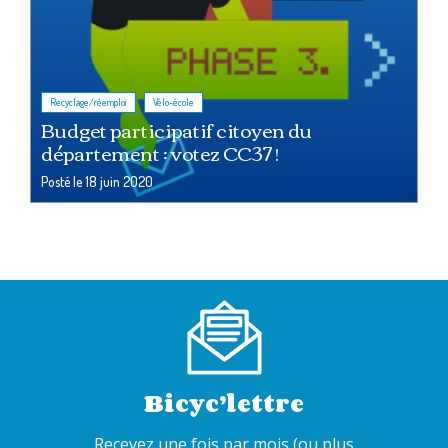
,
Recyclage/réemploi
Vélo-école
Budget participatif citoyen du
département : votez CC37 !
Posté le
18 juin 2020
Bicyc’lettre
Recevez une fois par mois (ou plus