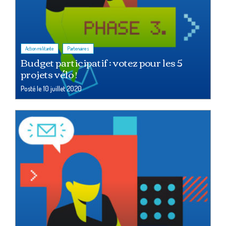
,
Action militante
Partenaires
Budget participatif : votez pour les 5
projets vélo !
Posté le
10 juillet 2020