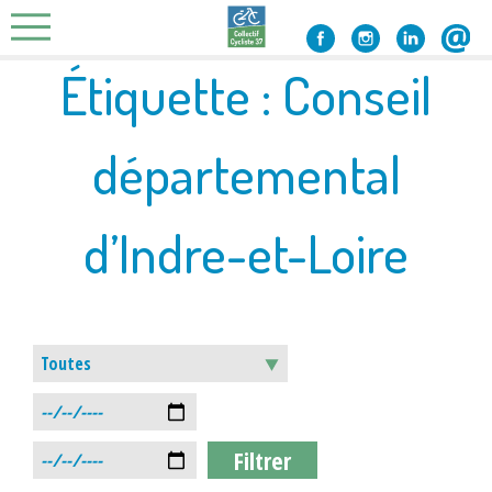
Skip
to
content
Étiquette :
Conseil
départemental
d’Indre-et-Loire